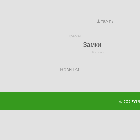
©
COPYR