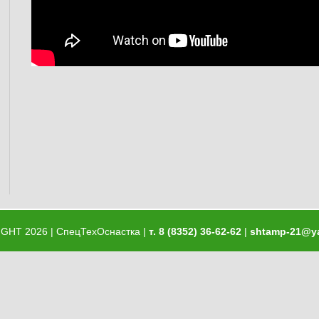
IGHT
2026 | СпецТехОснастка |
т. 8 (8352) 36-62-62
|
shtamp-21@ya