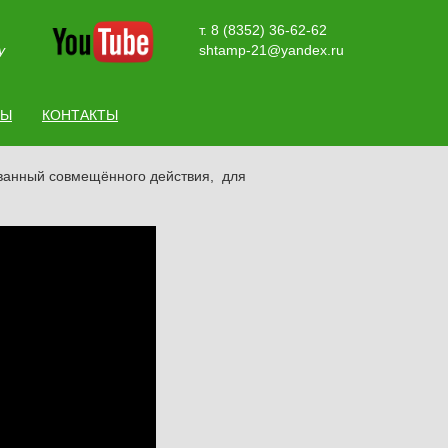
т. 8 (8352) 36-62-62
у
shtamp-21@yandex.ru
ТЫ
КОНТАКТЫ
ванный совмещённого действия, для