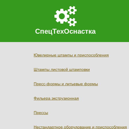
СпецТехОснастка
Ювелирные штампы и приспособления
Штампы листовой штамповки
Пресс-формы и литьевые формы
Фильера экструзионная
Прессы
Нестандартное оборудование и приспособления