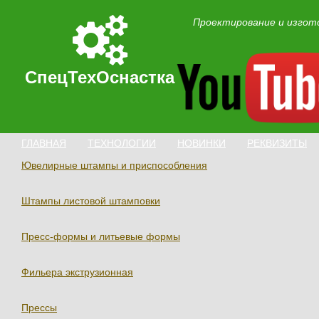
Проектирование и изгот
СпецТехОснастка
ГЛАВНАЯ
ТЕХНОЛОГИИ
НОВИНКИ
РЕКВИЗИТЫ
Ювелирные штампы и приспособления
Штампы листовой штамповки
Пресс-формы и литьевые формы
Фильера экструзионная
Прессы